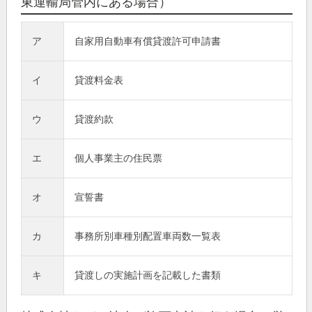
東運輸局管内にある場合）
ア
自家用自動車有償貸渡許可申請書
イ
貸渡料金表
ウ
貸渡約款
エ
個人事業主の住民票
オ
宣誓書
カ
事務所別車種別配置車両数一覧表
キ
貸渡しの実施計画を記載した書類